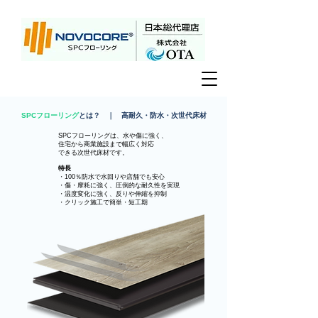
SPCフローリング
とは？ ｜ 高耐久・防水・次世代床材
SPCフローリングは、
水や傷に強く、
住宅から商業施設まで幅広く
対応
できる次世代床材です。
特長
・100％防水で水回りや店舗でも安心
・傷・摩耗に強く、圧倒的な耐久性を実現
・温度変化に強く、反りや伸縮を抑制
・クリック施工で簡単・短工期